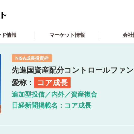
ンド情報
マーケット情報
会社
NISA成⻑投資枠
先進国資産配分コントロールファン
愛称：
コア成長
追加型投信／内外／資産複合
日経新聞掲載名：コア成長